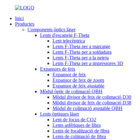
Inici
Productes
Components òptics làser
Lents d'escaneig F-Theta
Lent telecèntrica
Lents F-Theta per a marcatge
Lents F-Theta per a soldadura
Lents F-Theta per a la neteja
Lents F-Theta per a impressores 3D
Expansors de feix
Expansor de feix
Expansor de feix de zoom
Expansor de feix ajustable
Mòdul òptic de colimació QBH
Mòdul divisor de feix de colimació D30
Mòdul divisor de feix de colimació D38
Mòdul de colimació ajustable QBH
Lents òptiques làser
Lent de focus de CO2
Lents asfèriques de fibra
Lents de focalització de fibra
Lents de colimació de fibra