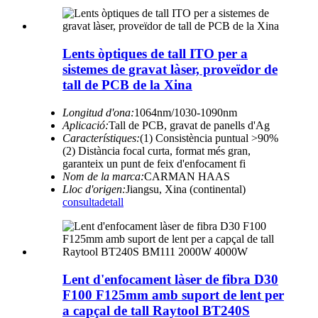
Lents òptiques de tall ITO per a
sistemes de gravat làser, proveïdor de
tall de PCB de la Xina
Longitud d'ona:
1064nm/1030-1090nm
Aplicació:
Tall de PCB, gravat de panells d'Ag
Característiques:
(1) Consistència puntual >90%
(2) Distància focal curta, format més gran,
garanteix un punt de feix d'enfocament fi
Nom de la marca:
CARMAN HAAS
Lloc d'origen:
Jiangsu, Xina (continental)
consulta
detall
Lent d'enfocament làser de fibra D30
F100 F125mm amb suport de lent per
a capçal de tall Raytool BT240S