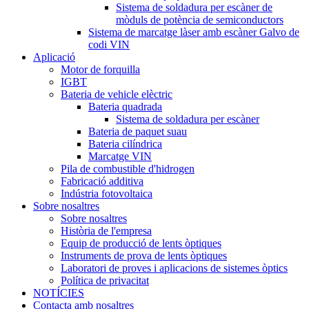
Sistema de soldadura per escàner de
mòduls de potència de semiconductors
Sistema de marcatge làser amb escàner Galvo de
codi VIN
Aplicació
Motor de forquilla
IGBT
Bateria de vehicle elèctric
Bateria quadrada
Sistema de soldadura per escàner
Bateria de paquet suau
Bateria cilíndrica
Marcatge VIN
Pila de combustible d'hidrogen
Fabricació additiva
Indústria fotovoltaica
Sobre nosaltres
Sobre nosaltres
Història de l'empresa
Equip de producció de lents òptiques
Instruments de prova de lents òptiques
Laboratori de proves i aplicacions de sistemes òptics
Política de privacitat
NOTÍCIES
Contacta amb nosaltres