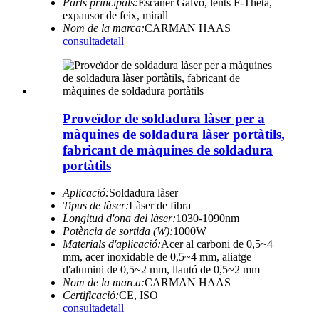
Parts principals:
Escàner Galvo, lents F-Theta,
expansor de feix, mirall
Nom de la marca:
CARMAN HAAS
consulta
detall
Proveïdor de soldadura làser per a
màquines de soldadura làser portàtils,
fabricant de màquines de soldadura
portàtils
Aplicació:
Soldadura làser
Tipus de làser:
Làser de fibra
Longitud d'ona del làser:
1030-1090nm
Potència de sortida (W):
1000W
Materials d'aplicació:
Acer al carboni de 0,5~4
mm, acer inoxidable de 0,5~4 mm, aliatge
d'alumini de 0,5~2 mm, llautó de 0,5~2 mm
Nom de la marca:
CARMAN HAAS
Certificació:
CE, ISO
consulta
detall