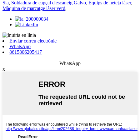
Sla
,
Soldadura de capçal d'escaneig Galvo
,
Equips de neteja làser
,
Màquina de marcatge làser verd
,
Enviar correu electrònic
WhatsApp
8615806205417
WhatsApp
x