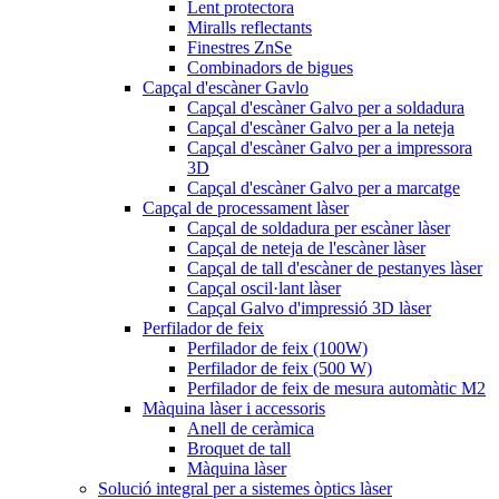
Lent protectora
Miralls reflectants
Finestres ZnSe
Combinadors de bigues
Capçal d'escàner Gavlo
Capçal d'escàner Galvo per a soldadura
Capçal d'escàner Galvo per a la neteja
Capçal d'escàner Galvo per a impressora
3D
Capçal d'escàner Galvo per a marcatge
Capçal de processament làser
Capçal de soldadura per escàner làser
Capçal de neteja de l'escàner làser
Capçal de tall d'escàner de pestanyes làser
Capçal oscil·lant làser
Capçal Galvo d'impressió 3D làser
Perfilador de feix
Perfilador de feix (100W)
Perfilador de feix (500 W)
Perfilador de feix de mesura automàtic M2
Màquina làser i accessoris
Anell de ceràmica
Broquet de tall
Màquina làser
Solució integral per a sistemes òptics làser