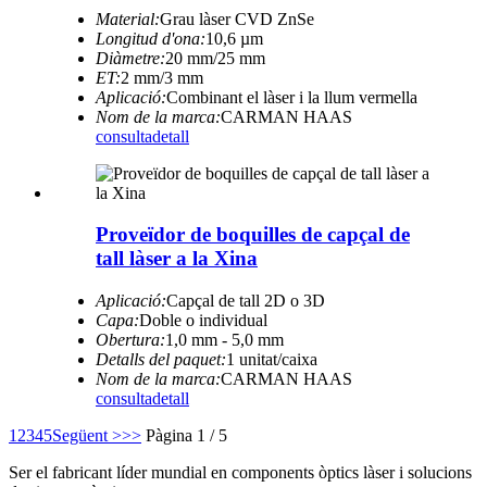
Material:
Grau làser CVD ZnSe
Longitud d'ona:
10,6 µm
Diàmetre:
20 mm/25 mm
ET:
2 mm/3 mm
Aplicació:
Combinant el làser i la llum vermella
Nom de la marca:
CARMAN HAAS
consulta
detall
Proveïdor de boquilles de capçal de
tall làser a la Xina
Aplicació:
Capçal de tall 2D o 3D
Capa:
Doble o individual
Obertura:
1,0 mm - 5,0 mm
Detalls del paquet:
1 unitat/caixa
Nom de la marca:
CARMAN HAAS
consulta
detall
1
2
3
4
5
Següent >
>>
Pàgina 1 / 5
Ser el fabricant líder mundial en components òptics làser i solucions