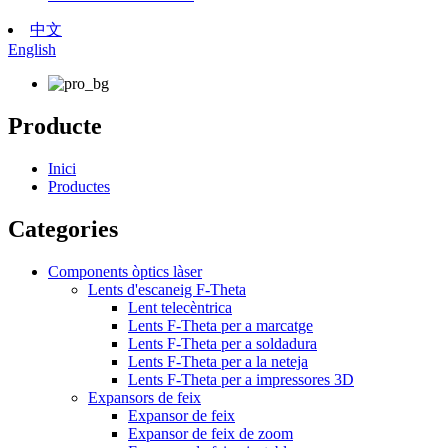
中文
English
Producte
Inici
Productes
Categories
Components òptics làser
Lents d'escaneig F-Theta
Lent telecèntrica
Lents F-Theta per a marcatge
Lents F-Theta per a soldadura
Lents F-Theta per a la neteja
Lents F-Theta per a impressores 3D
Expansors de feix
Expansor de feix
Expansor de feix de zoom