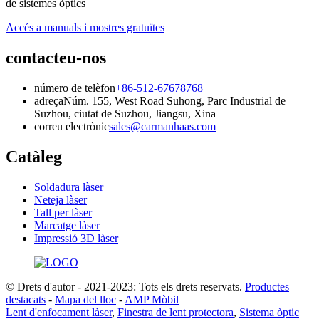
de sistemes òptics
Accés a manuals i mostres gratuïtes
contacteu-nos
número de telèfon
+86-512-67678768
adreça
Núm. 155, West Road Suhong, Parc Industrial de
Suzhou, ciutat de Suzhou, Jiangsu, Xina
correu electrònic
sales@carmanhaas.com
Catàleg
Soldadura làser
Neteja làser
Tall per làser
Marcatge làser
Impressió 3D làser
© Drets d'autor - 2021-2023: Tots els drets reservats.
Productes
destacats
-
Mapa del lloc
-
AMP Mòbil
Lent d'enfocament làser
,
Finestra de lent protectora
,
Sistema òptic