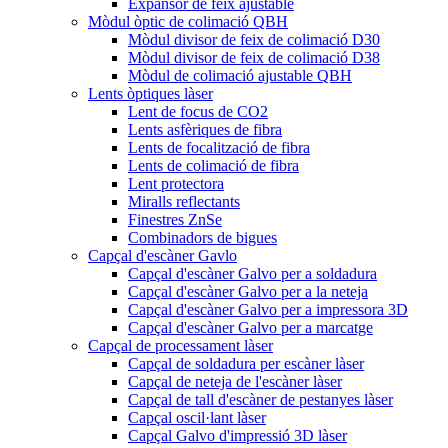
Expansor de feix ajustable
Mòdul òptic de colimació QBH
Mòdul divisor de feix de colimació D30
Mòdul divisor de feix de colimació D38
Mòdul de colimació ajustable QBH
Lents òptiques làser
Lent de focus de CO2
Lents asfèriques de fibra
Lents de focalització de fibra
Lents de colimació de fibra
Lent protectora
Miralls reflectants
Finestres ZnSe
Combinadors de bigues
Capçal d'escàner Gavlo
Capçal d'escàner Galvo per a soldadura
Capçal d'escàner Galvo per a la neteja
Capçal d'escàner Galvo per a impressora 3D
Capçal d'escàner Galvo per a marcatge
Capçal de processament làser
Capçal de soldadura per escàner làser
Capçal de neteja de l'escàner làser
Capçal de tall d'escàner de pestanyes làser
Capçal oscil·lant làser
Capçal Galvo d'impressió 3D làser