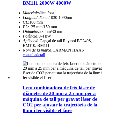
BM111 2000W 4000W
Material:
sílice fosa
Longitud d'ona:
1030-1090nm
CL:
100 mm
FL:
125 mm/150 mm
Diàmetre:
28 mm/30 mm
Potència:
0-4 kW
Aplicació:
Capçal de tall Raytool BT240S,
BM110, BM111
Nom de la marca:
CARMAN HAAS
consulta
detall
Lent combinadora de feix làser de
diàmetre de 20 mm a 25 mm per a
màquina de tall per gravat làser de
CO2 per ajustar la trajectòria de la
llum i fer visible el làser