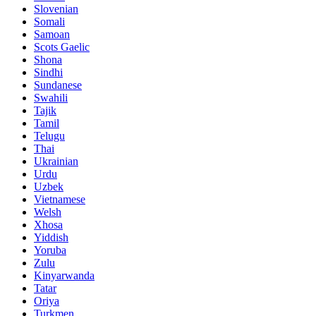
Slovenian
Somali
Samoan
Scots Gaelic
Shona
Sindhi
Sundanese
Swahili
Tajik
Tamil
Telugu
Thai
Ukrainian
Urdu
Uzbek
Vietnamese
Welsh
Xhosa
Yiddish
Yoruba
Zulu
Kinyarwanda
Tatar
Oriya
Turkmen