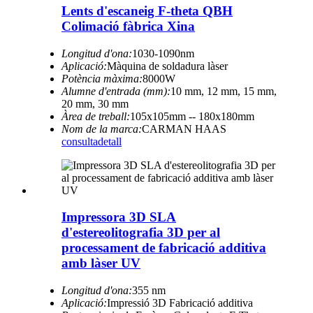
Lents d'escaneig F-theta QBH
Colimació fàbrica Xina
Longitud d'ona:
1030-1090nm
Aplicació:
Màquina de soldadura làser
Potència màxima:
8000W
Alumne d'entrada (mm):
10 mm, 12 mm, 15 mm,
20 mm, 30 mm
Àrea de treball:
105x105mm -- 180x180mm
Nom de la marca:
CARMAN HAAS
consulta
detall
Impressora 3D SLA
d'estereolitografia 3D per al
processament de fabricació additiva
amb làser UV
Longitud d'ona:
355 nm
Aplicació:
Impressió 3D Fabricació additiva