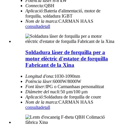
Potència làser:
6-8 kW
Connecta:
QBH
Aplicació:
Bateria d'alimentació, motor de
forquilla, soldadura IGBT
Nom de la marca:
CARMAN HAAS
consulta
detall
Soldadura làser de forquilla per a
motor elèctric d'estator de forquilla
Fabricant de la Xina
Longitud d'ona:
1030-1090nm
Potència làser:
6000W/8000W
Font làser:
IPG o Carmanhaas personalitzat
Diàmetre del nucli:
50 μm/100 μm
Aplicació:
Soldadura de forquilla de coure
Nom de la marca:
CARMAN HAAS
consulta
detall