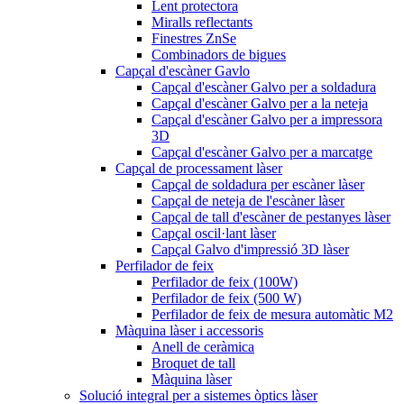
Lent protectora
Miralls reflectants
Finestres ZnSe
Combinadors de bigues
Capçal d'escàner Gavlo
Capçal d'escàner Galvo per a soldadura
Capçal d'escàner Galvo per a la neteja
Capçal d'escàner Galvo per a impressora
3D
Capçal d'escàner Galvo per a marcatge
Capçal de processament làser
Capçal de soldadura per escàner làser
Capçal de neteja de l'escàner làser
Capçal de tall d'escàner de pestanyes làser
Capçal oscil·lant làser
Capçal Galvo d'impressió 3D làser
Perfilador de feix
Perfilador de feix (100W)
Perfilador de feix (500 W)
Perfilador de feix de mesura automàtic M2
Màquina làser i accessoris
Anell de ceràmica
Broquet de tall
Màquina làser
Solució integral per a sistemes òptics làser