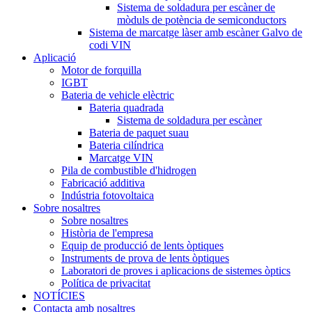
Sistema de soldadura per escàner de
mòduls de potència de semiconductors
Sistema de marcatge làser amb escàner Galvo de
codi VIN
Aplicació
Motor de forquilla
IGBT
Bateria de vehicle elèctric
Bateria quadrada
Sistema de soldadura per escàner
Bateria de paquet suau
Bateria cilíndrica
Marcatge VIN
Pila de combustible d'hidrogen
Fabricació additiva
Indústria fotovoltaica
Sobre nosaltres
Sobre nosaltres
Història de l'empresa
Equip de producció de lents òptiques
Instruments de prova de lents òptiques
Laboratori de proves i aplicacions de sistemes òptics
Política de privacitat
NOTÍCIES
Contacta amb nosaltres