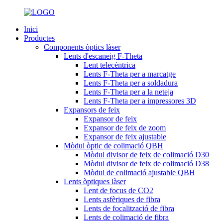
Inici
Productes
Components òptics làser
Lents d'escaneig F-Theta
Lent telecèntrica
Lents F-Theta per a marcatge
Lents F-Theta per a soldadura
Lents F-Theta per a la neteja
Lents F-Theta per a impressores 3D
Expansors de feix
Expansor de feix
Expansor de feix de zoom
Expansor de feix ajustable
Mòdul òptic de colimació QBH
Mòdul divisor de feix de colimació D30
Mòdul divisor de feix de colimació D38
Mòdul de colimació ajustable QBH
Lents òptiques làser
Lent de focus de CO2
Lents asfèriques de fibra
Lents de focalització de fibra
Lents de colimació de fibra