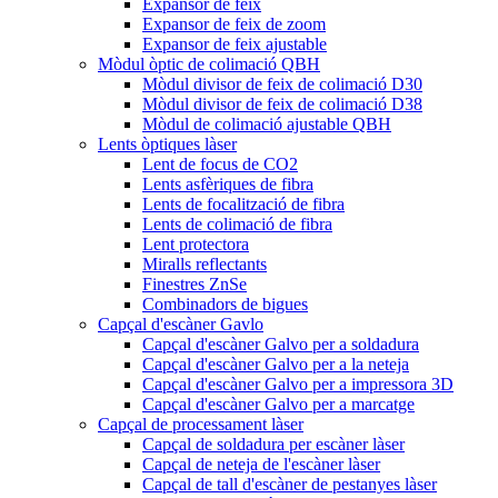
Expansor de feix
Expansor de feix de zoom
Expansor de feix ajustable
Mòdul òptic de colimació QBH
Mòdul divisor de feix de colimació D30
Mòdul divisor de feix de colimació D38
Mòdul de colimació ajustable QBH
Lents òptiques làser
Lent de focus de CO2
Lents asfèriques de fibra
Lents de focalització de fibra
Lents de colimació de fibra
Lent protectora
Miralls reflectants
Finestres ZnSe
Combinadors de bigues
Capçal d'escàner Gavlo
Capçal d'escàner Galvo per a soldadura
Capçal d'escàner Galvo per a la neteja
Capçal d'escàner Galvo per a impressora 3D
Capçal d'escàner Galvo per a marcatge
Capçal de processament làser
Capçal de soldadura per escàner làser
Capçal de neteja de l'escàner làser
Capçal de tall d'escàner de pestanyes làser