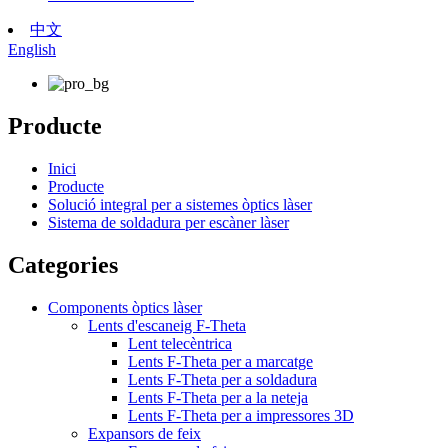
中文
English
Producte
Inici
Producte
Solució integral per a sistemes òptics làser
Sistema de soldadura per escàner làser
Categories
Components òptics làser
Lents d'escaneig F-Theta
Lent telecèntrica
Lents F-Theta per a marcatge
Lents F-Theta per a soldadura
Lents F-Theta per a la neteja
Lents F-Theta per a impressores 3D
Expansors de feix