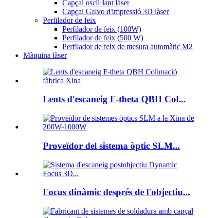
Capçal oscil·lant làser
Capçal Galvo d'impressió 3D làser
Perfilador de feix
Perfilador de feix (100W)
Perfilador de feix (500 W)
Perfilador de feix de mesura automàtic M2
Màquina làser
Lents d'escaneig F-theta QBH Col...
Proveïdor del sistema òptic SLM...
Focus dinàmic després de l'objectiu...