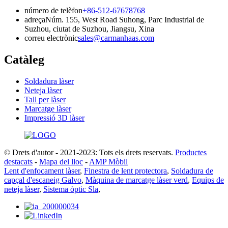
número de telèfon
+86-512-67678768
adreça
Núm. 155, West Road Suhong, Parc Industrial de
Suzhou, ciutat de Suzhou, Jiangsu, Xina
correu electrònic
sales@carmanhaas.com
Catàleg
Soldadura làser
Neteja làser
Tall per làser
Marcatge làser
Impressió 3D làser
© Drets d'autor - 2021-2023: Tots els drets reservats.
Productes
destacats
-
Mapa del lloc
-
AMP Mòbil
Lent d'enfocament làser
,
Finestra de lent protectora
,
Soldadura de
capçal d'escaneig Galvo
,
Màquina de marcatge làser verd
,
Equips de
neteja làser
,
Sistema òptic Sla
,