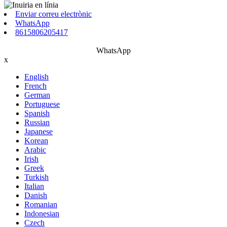
Enviar correu electrònic
WhatsApp
8615806205417
WhatsApp
x
English
French
German
Portuguese
Spanish
Russian
Japanese
Korean
Arabic
Irish
Greek
Turkish
Italian
Danish
Romanian
Indonesian
Czech