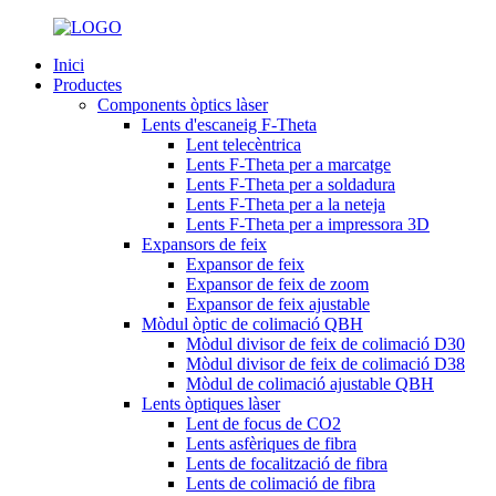
Inici
Productes
Components òptics làser
Lents d'escaneig F-Theta
Lent telecèntrica
Lents F-Theta per a marcatge
Lents F-Theta per a soldadura
Lents F-Theta per a la neteja
Lents F-Theta per a impressora 3D
Expansors de feix
Expansor de feix
Expansor de feix de zoom
Expansor de feix ajustable
Mòdul òptic de colimació QBH
Mòdul divisor de feix de colimació D30
Mòdul divisor de feix de colimació D38
Mòdul de colimació ajustable QBH
Lents òptiques làser
Lent de focus de CO2
Lents asfèriques de fibra
Lents de focalització de fibra
Lents de colimació de fibra