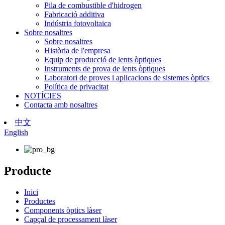
Pila de combustible d'hidrogen
Fabricació additiva
Indústria fotovoltaica
Sobre nosaltres
Sobre nosaltres
Història de l'empresa
Equip de producció de lents òptiques
Instruments de prova de lents òptiques
Laboratori de proves i aplicacions de sistemes òptics
Política de privacitat
NOTÍCIES
Contacta amb nosaltres
中文
English
Producte
Inici
Productes
Components òptics làser
Capçal de processament làser