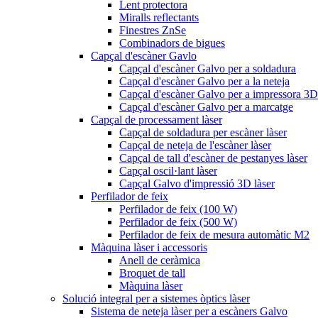
Lent protectora
Miralls reflectants
Finestres ZnSe
Combinadors de bigues
Capçal d'escàner Gavlo
Capçal d'escàner Galvo per a soldadura
Capçal d'escàner Galvo per a la neteja
Capçal d'escàner Galvo per a impressora 3D
Capçal d'escàner Galvo per a marcatge
Capçal de processament làser
Capçal de soldadura per escàner làser
Capçal de neteja de l'escàner làser
Capçal de tall d'escàner de pestanyes làser
Capçal oscil·lant làser
Capçal Galvo d'impressió 3D làser
Perfilador de feix
Perfilador de feix (100 W)
Perfilador de feix (500 W)
Perfilador de feix de mesura automàtic M2
Màquina làser i accessoris
Anell de ceràmica
Broquet de tall
Màquina làser
Solució integral per a sistemes òptics làser
Sistema de neteja làser per a escàners Galvo