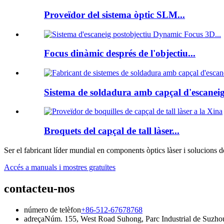
Proveïdor del sistema òptic SLM...
Focus dinàmic després de l'objectiu...
Sistema de soldadura amb capçal d'escaneig
Broquets del capçal de tall làser...
Ser el fabricant líder mundial en components òptics làser i solucions d
Accés a manuals i mostres gratuïtes
contacteu-nos
número de telèfon
+86-512-67678768
adreça
Núm. 155, West Road Suhong, Parc Industrial de Suzhou,