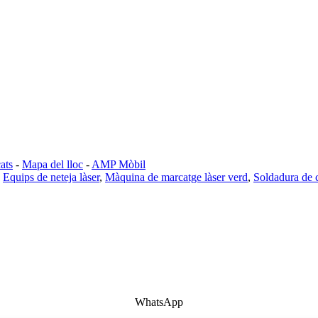
ats
-
Mapa del lloc
-
AMP Mòbil
,
Equips de neteja làser
,
Màquina de marcatge làser verd
,
Soldadura de 
WhatsApp