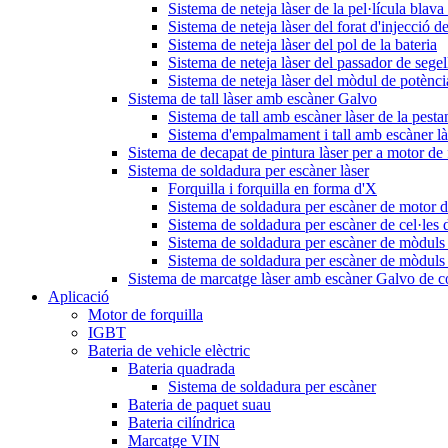
Sistema de neteja làser de la pel·lícula blava 
Sistema de neteja làser del forat d'injecció de
Sistema de neteja làser del pol de la bateria
Sistema de neteja làser del passador de segel
Sistema de neteja làser del mòdul de potènc
Sistema de tall làser amb escàner Galvo
Sistema de tall amb escàner làser de la pesta
Sistema d'empalmament i tall amb escàner làs
Sistema de decapat de pintura làser per a motor de 
Sistema de soldadura per escàner làser
Forquilla i forquilla en forma d'X
Sistema de soldadura per escàner de motor de
Sistema de soldadura per escàner de cel·les d
Sistema de soldadura per escàner de mòduls 
Sistema de soldadura per escàner de mòduls
Sistema de marcatge làser amb escàner Galvo de 
Aplicació
Motor de forquilla
IGBT
Bateria de vehicle elèctric
Bateria quadrada
Sistema de soldadura per escàner
Bateria de paquet suau
Bateria cilíndrica
Marcatge VIN