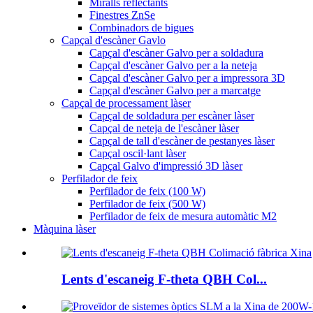
Miralls reflectants
Finestres ZnSe
Combinadors de bigues
Capçal d'escàner Gavlo
Capçal d'escàner Galvo per a soldadura
Capçal d'escàner Galvo per a la neteja
Capçal d'escàner Galvo per a impressora 3D
Capçal d'escàner Galvo per a marcatge
Capçal de processament làser
Capçal de soldadura per escàner làser
Capçal de neteja de l'escàner làser
Capçal de tall d'escàner de pestanyes làser
Capçal oscil·lant làser
Capçal Galvo d'impressió 3D làser
Perfilador de feix
Perfilador de feix (100 W)
Perfilador de feix (500 W)
Perfilador de feix de mesura automàtic M2
Màquina làser
Lents d'escaneig F-theta QBH Col...