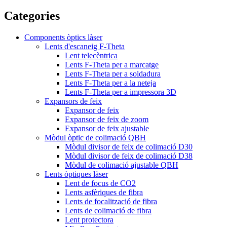
Categories
Components òptics làser
Lents d'escaneig F-Theta
Lent telecèntrica
Lents F-Theta per a marcatge
Lents F-Theta per a soldadura
Lents F-Theta per a la neteja
Lents F-Theta per a impressora 3D
Expansors de feix
Expansor de feix
Expansor de feix de zoom
Expansor de feix ajustable
Mòdul òptic de colimació QBH
Mòdul divisor de feix de colimació D30
Mòdul divisor de feix de colimació D38
Mòdul de colimació ajustable QBH
Lents òptiques làser
Lent de focus de CO2
Lents asfèriques de fibra
Lents de focalització de fibra
Lents de colimació de fibra
Lent protectora