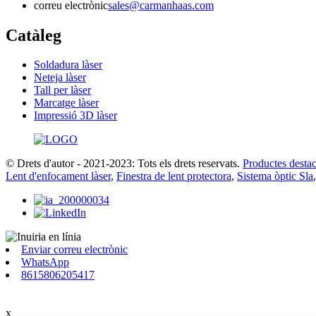
correu electrònic
sales@carmanhaas.com
Catàleg
Soldadura làser
Neteja làser
Tall per làser
Marcatge làser
Impressió 3D làser
© Drets d'autor - 2021-2023: Tots els drets reservats.
Productes destac
Lent d'enfocament làser
,
Finestra de lent protectora
,
Sistema òptic Sla
Enviar correu electrònic
WhatsApp
8615806205417
x