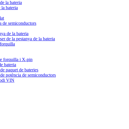
de la bateria
 la bateria
lat
ia de semiconductors
nya de la bateria
er de la pestanya de la bateria
forquilla
 forquilla i X-pin
e bateria
de paquet de bateries
 de potència de semiconductors
codi VIN