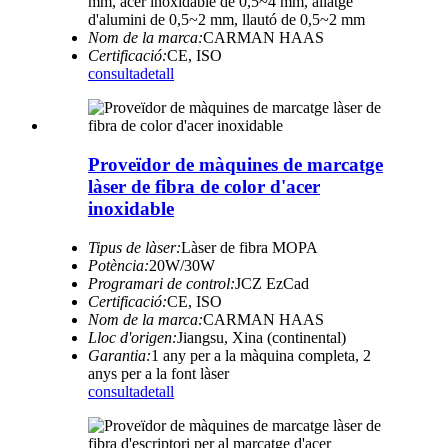
mm, acer inoxidable de 0,5~4 mm, aliatge
d'alumini de 0,5~2 mm, llautó de 0,5~2 mm
Nom de la marca:
CARMAN HAAS
Certificació:
CE, ISO
consulta
detall
Proveïdor de màquines de marcatge
làser de fibra de color d'acer
inoxidable
Tipus de làser:
Làser de fibra MOPA
Potència:
20W/30W
Programari de control:
JCZ EzCad
Certificació:
CE, ISO
Nom de la marca:
CARMAN HAAS
Lloc d'origen:
Jiangsu, Xina (continental)
Garantia:
1 any per a la màquina completa, 2
anys per a la font làser
consulta
detall