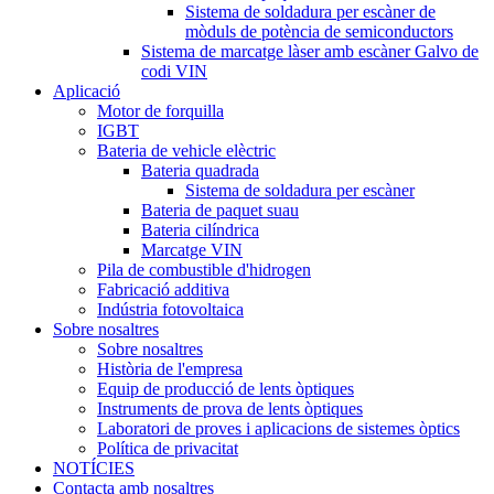
Sistema de soldadura per escàner de
mòduls de potència de semiconductors
Sistema de marcatge làser amb escàner Galvo de
codi VIN
Aplicació
Motor de forquilla
IGBT
Bateria de vehicle elèctric
Bateria quadrada
Sistema de soldadura per escàner
Bateria de paquet suau
Bateria cilíndrica
Marcatge VIN
Pila de combustible d'hidrogen
Fabricació additiva
Indústria fotovoltaica
Sobre nosaltres
Sobre nosaltres
Història de l'empresa
Equip de producció de lents òptiques
Instruments de prova de lents òptiques
Laboratori de proves i aplicacions de sistemes òptics
Política de privacitat
NOTÍCIES
Contacta amb nosaltres