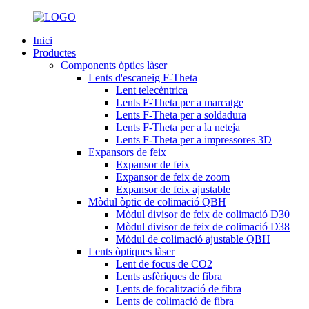
Inici
Productes
Components òptics làser
Lents d'escaneig F-Theta
Lent telecèntrica
Lents F-Theta per a marcatge
Lents F-Theta per a soldadura
Lents F-Theta per a la neteja
Lents F-Theta per a impressores 3D
Expansors de feix
Expansor de feix
Expansor de feix de zoom
Expansor de feix ajustable
Mòdul òptic de colimació QBH
Mòdul divisor de feix de colimació D30
Mòdul divisor de feix de colimació D38
Mòdul de colimació ajustable QBH
Lents òptiques làser
Lent de focus de CO2
Lents asfèriques de fibra
Lents de focalització de fibra
Lents de colimació de fibra