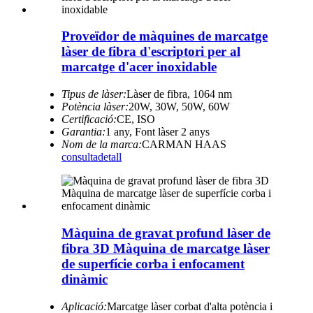
Proveïdor de màquines de marcatge
làser de fibra d'escriptori per al
marcatge d'acer inoxidable
Tipus de làser:
Làser de fibra, 1064 nm
Potència làser:
20W, 30W, 50W, 60W
Certificació:
CE, ISO
Garantia:
1 any, Font làser 2 anys
Nom de la marca:
CARMAN HAAS
consulta
detall
Màquina de gravat profund làser de
fibra 3D Màquina de marcatge làser
de superfície corba i enfocament
dinàmic
Aplicació:
Marcatge làser corbat d'alta potència i