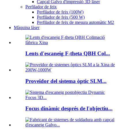
Capçal Galvo d'impressió 3D làser
Perfilador de feix
Perfilador de feix (100W)
Perfilador de feix (500 W)
Perfilador de feix de mesura automàtic M2
Màquina làser
Lents d'escaneig F-theta QBH Col...
Proveïdor del sistema òptic SLM...
Focus dinàmic després de l'objectiu...