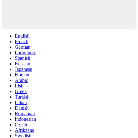
English
French
German
Portuguese
Spanish
Russian
Japanese
Korean
Arabic
Irish
Greek
Turkish
Italian
Danish
Romanian
Indonesian
Czech
Afrikaans
Swedish