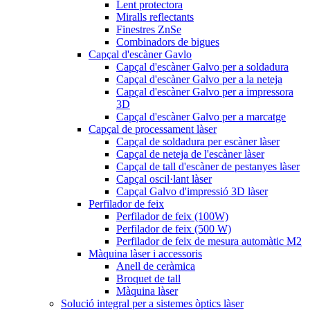
Lent protectora
Miralls reflectants
Finestres ZnSe
Combinadors de bigues
Capçal d'escàner Gavlo
Capçal d'escàner Galvo per a soldadura
Capçal d'escàner Galvo per a la neteja
Capçal d'escàner Galvo per a impressora
3D
Capçal d'escàner Galvo per a marcatge
Capçal de processament làser
Capçal de soldadura per escàner làser
Capçal de neteja de l'escàner làser
Capçal de tall d'escàner de pestanyes làser
Capçal oscil·lant làser
Capçal Galvo d'impressió 3D làser
Perfilador de feix
Perfilador de feix (100W)
Perfilador de feix (500 W)
Perfilador de feix de mesura automàtic M2
Màquina làser i accessoris
Anell de ceràmica
Broquet de tall
Màquina làser
Solució integral per a sistemes òptics làser