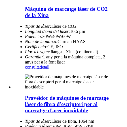
Màquina de marcatge làser de CO2
de la Xina
Tipus de làser:
Làser de CO2
Longitud d'ona del làser:
10,6 µm
Potència:
30W/40W/60W
Nom de la marca:
Carman HAAS
Certificació:
CE, ISO
Lloc d'origen:
Jiangsu, Xina (continental)
Garantia:
1 any per a la màquina completa, 2
anys per a la font làser
consulta
detall
Proveïdor de màquines de marcatge
làser de fibra d'escriptori per al
marcatge d'acer inoxidable
Tipus de làser:
Làser de fibra, 1064 nm
Potència làser:
20W, 30W, 50W, 60W