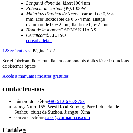
Longitud d'ona del làser:
1064 nm
Potència de sortida (W):
1000W
Materials d'aplicació:
Acer al carboni de 0,5~4
mm, acer inoxidable de 0,5~4 mm, aliatge
d'alumini de 0,5~2 mm, llautó de 0,5~2 mm
Nom de la marca:
CARMAN HAAS
Certificació:
CE, ISO
consulta
detall
1
2
Següent >
>>
Pàgina 1 / 2
Ser el fabricant líder mundial en components òptics làser i solucions
de sistemes òptics
Accés a manuals i mostres gratuïtes
contacteu-nos
número de telèfon
+86-512-67678768
adreça
Núm. 155, West Road Suhong, Parc Industrial de
Suzhou, ciutat de Suzhou, Jiangsu, Xina
correu electrònic
sales@carmanhaas.com
Catàleg