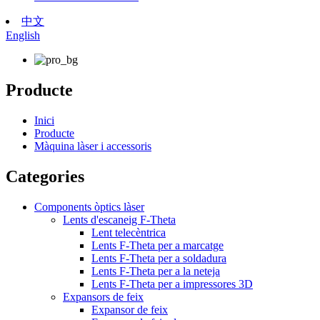
中文
English
Producte
Inici
Producte
Màquina làser i accessoris
Categories
Components òptics làser
Lents d'escaneig F-Theta
Lent telecèntrica
Lents F-Theta per a marcatge
Lents F-Theta per a soldadura
Lents F-Theta per a la neteja
Lents F-Theta per a impressores 3D
Expansors de feix
Expansor de feix