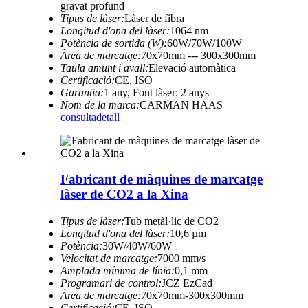
gravat profund
Tipus de làser:
Làser de fibra
Longitud d'ona del làser:
1064 nm
Potència de sortida (W):
60W/70W/100W
Àrea de marcatge:
70x70mm --- 300x300mm
Taula amunt i avall:
Elevació automàtica
Certificació:
CE, ISO
Garantia:
1 any, Font làser: 2 anys
Nom de la marca:
CARMAN HAAS
consulta
detall
Fabricant de màquines de marcatge
làser de CO2 a la Xina
Tipus de làser:
Tub metàl·lic de CO2
Longitud d'ona del làser:
10,6 µm
Potència:
30W/40W/60W
Velocitat de marcatge:
7000 mm/s
Amplada mínima de línia:
0,1 mm
Programari de control:
JCZ EzCad
Àrea de marcatge:
70x70mm-300x300mm
Certificació:
CE, ISO