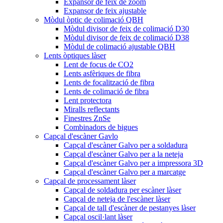
Expansor de feix de zoom
Expansor de feix ajustable
Mòdul òptic de colimació QBH
Mòdul divisor de feix de colimació D30
Mòdul divisor de feix de colimació D38
Mòdul de colimació ajustable QBH
Lents òptiques làser
Lent de focus de CO2
Lents asfèriques de fibra
Lents de focalització de fibra
Lents de colimació de fibra
Lent protectora
Miralls reflectants
Finestres ZnSe
Combinadors de bigues
Capçal d'escàner Gavlo
Capçal d'escàner Galvo per a soldadura
Capçal d'escàner Galvo per a la neteja
Capçal d'escàner Galvo per a impressora 3D
Capçal d'escàner Galvo per a marcatge
Capçal de processament làser
Capçal de soldadura per escàner làser
Capçal de neteja de l'escàner làser
Capçal de tall d'escàner de pestanyes làser
Capçal oscil·lant làser