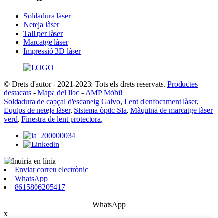
Soldadura làser
Neteja làser
Tall per làser
Marcatge làser
Impressió 3D làser
© Drets d'autor - 2021-2023: Tots els drets reservats.
Productes
destacats
-
Mapa del lloc
-
AMP Mòbil
Soldadura de capçal d'escaneig Galvo
,
Lent d'enfocament làser
,
Equips de neteja làser
,
Sistema òptic Sla
,
Màquina de marcatge làser
verd
,
Finestra de lent protectora
,
Enviar correu electrònic
WhatsApp
8615806205417
WhatsApp
x