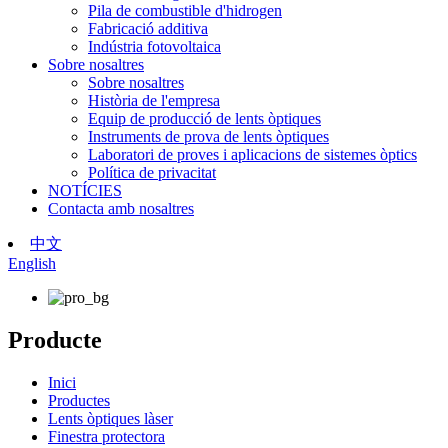
Pila de combustible d'hidrogen
Fabricació additiva
Indústria fotovoltaica
Sobre nosaltres
Sobre nosaltres
Història de l'empresa
Equip de producció de lents òptiques
Instruments de prova de lents òptiques
Laboratori de proves i aplicacions de sistemes òptics
Política de privacitat
NOTÍCIES
Contacta amb nosaltres
中文
English
Producte
Inici
Productes
Lents òptiques làser
Finestra protectora