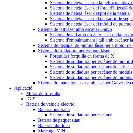
Sistema de neteja làser de la pel·lícula blava 
Sistema de neteja làser del forat d'injecció de
Sistema de neteja làser del pol de la bateria
Sistema de neteja làser del passador de segel
Sistema de neteja làser del mòdul de potènc
Sistema de tall làser amb escàner Galvo
Sistema de tall amb escàner làser de la pesta
Sistema d'empalmament i tall amb escàner làs
Sistema de decapat de pintura làser per a motor de 
Sistema de soldadura per escàner làser
Forquilla i forquilla en forma de X
Sistema de soldadura per escàner de motor de
Sistema de soldadura per escàner de cel·les d
Sistema de soldadura per escàner de mòduls 
Sistema de soldadura per escàner de mòduls
Sistema de marcatge làser amb escàner Galvo de 
Aplicació
Motor de forquilla
IGBT
Bateria de vehicle elèctric
Bateria quadrada
Sistema de soldadura per escàner
Bateria de paquet suau
Bateria cilíndrica
Marcatge VIN