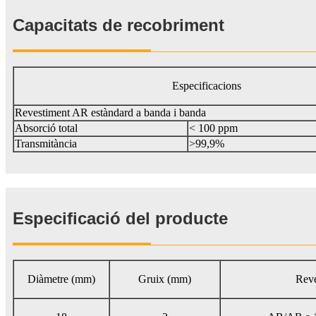
Capacitats de recobriment
Especificacions
Revestiment AR estàndard a banda i banda
Absorció total
< 100 ppm
Transmitància
>99,9%
Especificació del producte
Diàmetre (mm)
Gruix (mm)
Reve