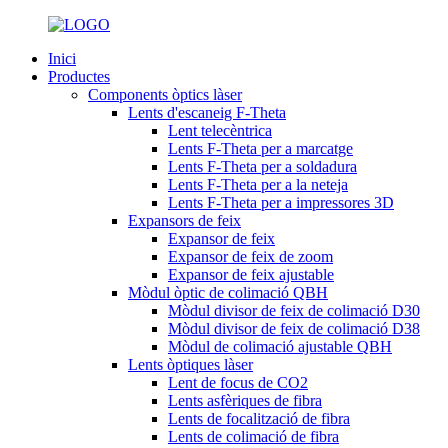
Inici
Productes
Components òptics làser
Lents d'escaneig F-Theta
Lent telecèntrica
Lents F-Theta per a marcatge
Lents F-Theta per a soldadura
Lents F-Theta per a la neteja
Lents F-Theta per a impressores 3D
Expansors de feix
Expansor de feix
Expansor de feix de zoom
Expansor de feix ajustable
Mòdul òptic de colimació QBH
Mòdul divisor de feix de colimació D30
Mòdul divisor de feix de colimació D38
Mòdul de colimació ajustable QBH
Lents òptiques làser
Lent de focus de CO2
Lents asfèriques de fibra
Lents de focalització de fibra
Lents de colimació de fibra