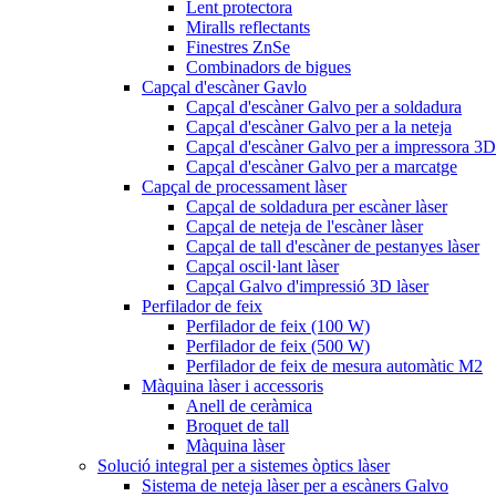
Lent protectora
Miralls reflectants
Finestres ZnSe
Combinadors de bigues
Capçal d'escàner Gavlo
Capçal d'escàner Galvo per a soldadura
Capçal d'escàner Galvo per a la neteja
Capçal d'escàner Galvo per a impressora 3D
Capçal d'escàner Galvo per a marcatge
Capçal de processament làser
Capçal de soldadura per escàner làser
Capçal de neteja de l'escàner làser
Capçal de tall d'escàner de pestanyes làser
Capçal oscil·lant làser
Capçal Galvo d'impressió 3D làser
Perfilador de feix
Perfilador de feix (100 W)
Perfilador de feix (500 W)
Perfilador de feix de mesura automàtic M2
Màquina làser i accessoris
Anell de ceràmica
Broquet de tall
Màquina làser
Solució integral per a sistemes òptics làser
Sistema de neteja làser per a escàners Galvo