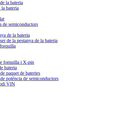
de la bateria
 la bateria
lat
ia de semiconductors
nya de la bateria
er de la pestanya de la bateria
forquilla
 forquilla i X-pin
e bateria
de paquet de bateries
 de potència de semiconductors
codi VIN