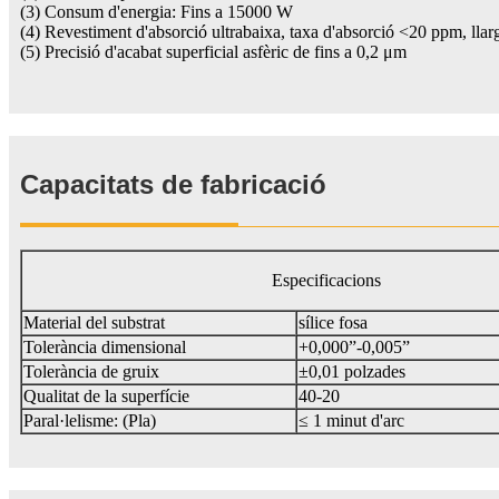
(3) Consum d'energia: Fins a 15000 W
(4) Revestiment d'absorció ultrabaixa, taxa d'absorció <20 ppm, llarg
(5) Precisió d'acabat superficial asfèric de fins a 0,2 μm
Capacitats de fabricació
Especificacions
Material del substrat
sílice fosa
Tolerància dimensional
+0,000”-0,005”
Tolerància de gruix
±0,01 polzades
Qualitat de la superfície
40-20
Paral·lelisme: (Pla)
≤ 1 minut d'arc