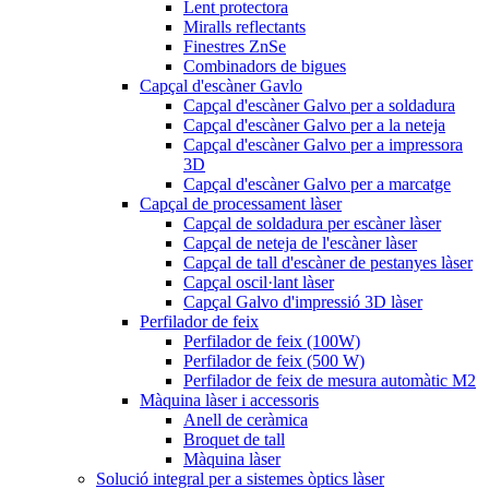
Lent protectora
Miralls reflectants
Finestres ZnSe
Combinadors de bigues
Capçal d'escàner Gavlo
Capçal d'escàner Galvo per a soldadura
Capçal d'escàner Galvo per a la neteja
Capçal d'escàner Galvo per a impressora
3D
Capçal d'escàner Galvo per a marcatge
Capçal de processament làser
Capçal de soldadura per escàner làser
Capçal de neteja de l'escàner làser
Capçal de tall d'escàner de pestanyes làser
Capçal oscil·lant làser
Capçal Galvo d'impressió 3D làser
Perfilador de feix
Perfilador de feix (100W)
Perfilador de feix (500 W)
Perfilador de feix de mesura automàtic M2
Màquina làser i accessoris
Anell de ceràmica
Broquet de tall
Màquina làser
Solució integral per a sistemes òptics làser