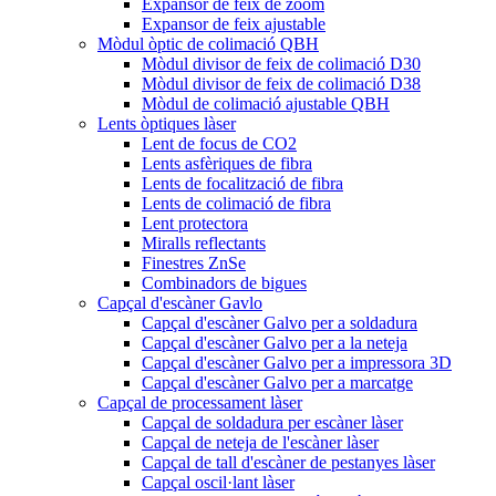
Expansor de feix de zoom
Expansor de feix ajustable
Mòdul òptic de colimació QBH
Mòdul divisor de feix de colimació D30
Mòdul divisor de feix de colimació D38
Mòdul de colimació ajustable QBH
Lents òptiques làser
Lent de focus de CO2
Lents asfèriques de fibra
Lents de focalització de fibra
Lents de colimació de fibra
Lent protectora
Miralls reflectants
Finestres ZnSe
Combinadors de bigues
Capçal d'escàner Gavlo
Capçal d'escàner Galvo per a soldadura
Capçal d'escàner Galvo per a la neteja
Capçal d'escàner Galvo per a impressora 3D
Capçal d'escàner Galvo per a marcatge
Capçal de processament làser
Capçal de soldadura per escàner làser
Capçal de neteja de l'escàner làser
Capçal de tall d'escàner de pestanyes làser
Capçal oscil·lant làser