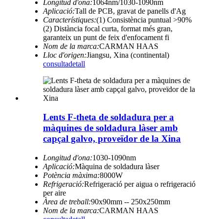
Longitud d'ona:
1064nm/1030-1090nm
Aplicació:
Tall de PCB, gravat de panells d'Ag
Característiques:
(1) Consistència puntual >90%
(2) Distància focal curta, format més gran,
garanteix un punt de feix d'enfocament fi
Nom de la marca:
CARMAN HAAS
Lloc d'origen:
Jiangsu, Xina (continental)
consulta
detall
Lents F-theta de soldadura per a
màquines de soldadura làser amb
capçal galvo, proveïdor de la Xina
Longitud d'ona:
1030-1090nm
Aplicació:
Màquina de soldadura làser
Potència màxima:
8000W
Refrigeració:
Refrigeració per aigua o refrigeració
per aire
Àrea de treball:
90x90mm -- 250x250mm
Nom de la marca:
CARMAN HAAS