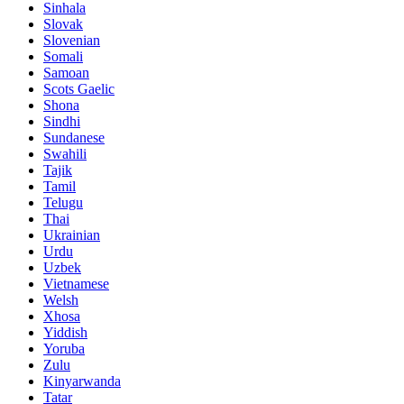
Sinhala
Slovak
Slovenian
Somali
Samoan
Scots Gaelic
Shona
Sindhi
Sundanese
Swahili
Tajik
Tamil
Telugu
Thai
Ukrainian
Urdu
Uzbek
Vietnamese
Welsh
Xhosa
Yiddish
Yoruba
Zulu
Kinyarwanda
Tatar