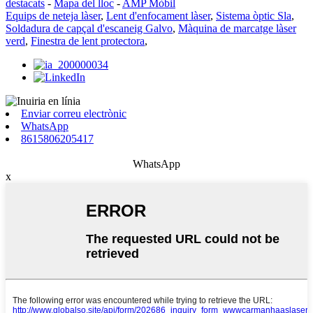
destacats
-
Mapa del lloc
-
AMP Mòbil
Equips de neteja làser
,
Lent d'enfocament làser
,
Sistema òptic Sla
,
Soldadura de capçal d'escaneig Galvo
,
Màquina de marcatge làser
verd
,
Finestra de lent protectora
,
Enviar correu electrònic
WhatsApp
8615806205417
WhatsApp
x