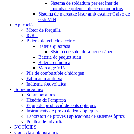
Sistema de soldadura per escàner de
mòduls de potència de semiconductors
Sistema de marcatge làser amb escàner Galvo de
codi VIN
Aplicació
Motor de forquilla
IGBT
Bateria de vehicle elèctric
Bateria quadrada
Sistema de soldadura per escàner
Bateria de paquet suau
Bateria cilíndrica
Marcatge VIN
Pila de combustible d'hidrogen
Fabricació additiva
Indústria fotovoltaica
Sobre nosaltres
Sobre nosaltres
Història de l'empresa
Equip de producció de lents òptiques
Instruments de prova de lents òptiques
Laboratori de proves i aplicacions de sistemes òptics
Política de privacitat
NOTÍCIES
Contacta amb nosaltres