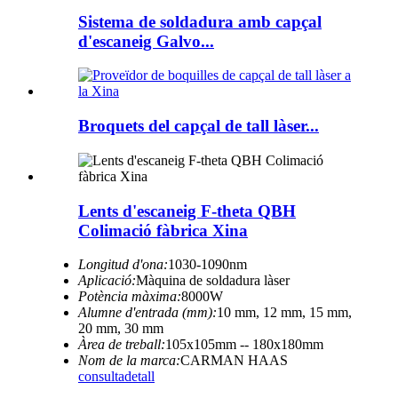
Sistema de soldadura amb capçal
d'escaneig Galvo...
Broquets del capçal de tall làser...
Lents d'escaneig F-theta QBH
Colimació fàbrica Xina
Longitud d'ona:
1030-1090nm
Aplicació:
Màquina de soldadura làser
Potència màxima:
8000W
Alumne d'entrada (mm):
10 mm, 12 mm, 15 mm,
20 mm, 30 mm
Àrea de treball:
105x105mm -- 180x180mm
Nom de la marca:
CARMAN HAAS
consulta
detall