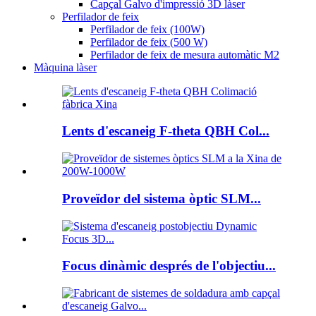
Capçal Galvo d'impressió 3D làser
Perfilador de feix
Perfilador de feix (100W)
Perfilador de feix (500 W)
Perfilador de feix de mesura automàtic M2
Màquina làser
Lents d'escaneig F-theta QBH Col...
Proveïdor del sistema òptic SLM...
Focus dinàmic després de l'objectiu...