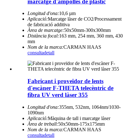
marcatge d'ampolles de plàstic
Longitud d'ona:
10,6 µm
Aplicació:
Marcatge làser de CO2/Processament
de fabricació additiva
Àrea de marcatge:
50x50mm-300x300mm
Distància focal:
163 mm, 254 mm, 360 mm, 430
mm
Nom de la marca:
CARMAN HAAS
consulta
detall
Fabricant i proveïdor de lents
d'escàner F-THETA telecèntric de
fibra UV verd làser 355
Longitud d'ona:
355nm, 532nm, 1064nm/1030-
1090nm
Aplicació:
Màquina de tall i marcatge làser
Àrea de treball:
50x50mm-175x175mm
Nom de la marca:
CARMAN HAAS
consulta
detall