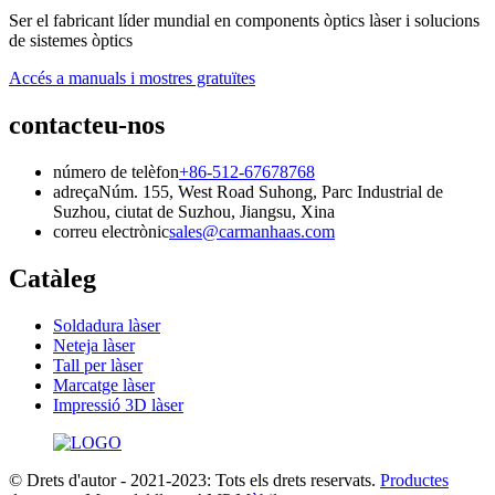
Ser el fabricant líder mundial en components òptics làser i solucions
de sistemes òptics
Accés a manuals i mostres gratuïtes
contacteu-nos
número de telèfon
+86-512-67678768
adreça
Núm. 155, West Road Suhong, Parc Industrial de
Suzhou, ciutat de Suzhou, Jiangsu, Xina
correu electrònic
sales@carmanhaas.com
Catàleg
Soldadura làser
Neteja làser
Tall per làser
Marcatge làser
Impressió 3D làser
© Drets d'autor - 2021-2023: Tots els drets reservats.
Productes