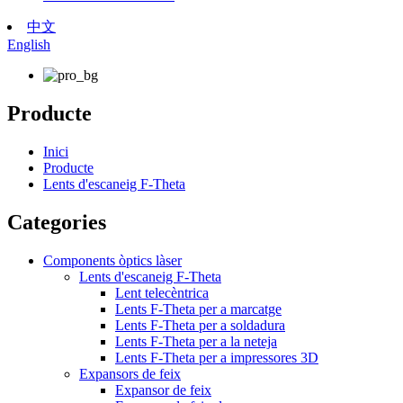
中文
English
Producte
Inici
Producte
Lents d'escaneig F-Theta
Categories
Components òptics làser
Lents d'escaneig F-Theta
Lent telecèntrica
Lents F-Theta per a marcatge
Lents F-Theta per a soldadura
Lents F-Theta per a la neteja
Lents F-Theta per a impressores 3D
Expansors de feix
Expansor de feix