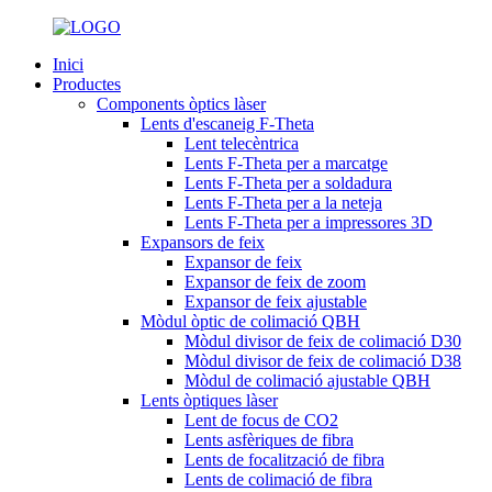
Inici
Productes
Components òptics làser
Lents d'escaneig F-Theta
Lent telecèntrica
Lents F-Theta per a marcatge
Lents F-Theta per a soldadura
Lents F-Theta per a la neteja
Lents F-Theta per a impressores 3D
Expansors de feix
Expansor de feix
Expansor de feix de zoom
Expansor de feix ajustable
Mòdul òptic de colimació QBH
Mòdul divisor de feix de colimació D30
Mòdul divisor de feix de colimació D38
Mòdul de colimació ajustable QBH
Lents òptiques làser
Lent de focus de CO2
Lents asfèriques de fibra
Lents de focalització de fibra
Lents de colimació de fibra