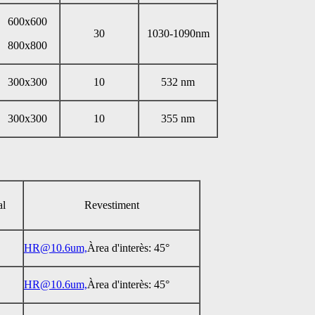
600x600
30
1030-1090nm
800x800
300x300
10
532 nm
300x300
10
355 nm
al
Revestiment
HR@10.6um,
Àrea d'interès: 45°
HR@10.6um,
Àrea d'interès: 45°