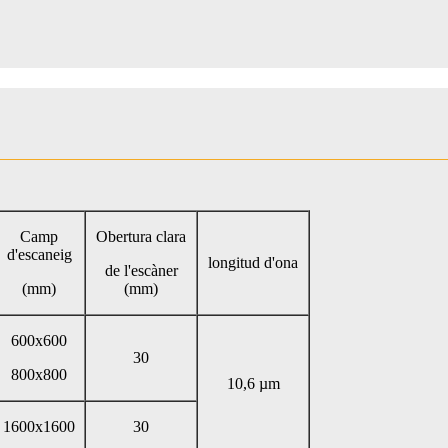
Camp
Obertura clara
d'escaneig
longitud d'ona
de l'escàner
(mm)
(mm)
600x600
30
800x800
10,6 µm
1600x1600
30