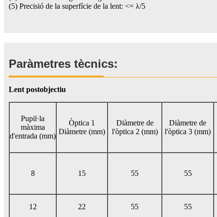
(5) Precisió de la superfície de la lent: <= λ/5
Paràmetres tècnics:
Lent postobjectiu
Pupil·la
Òptica 1
Diàmetre de
Diàmetre de
màxima
Diàmetre (mm)
l'òptica 2 (mm)
l'òptica 3 (mm)
d'entrada (mm)
8
15
55
55
12
22
55
55