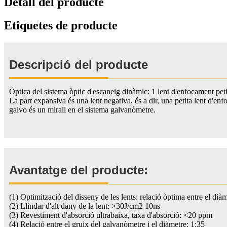
Detall del producte
Etiquetes de producte
Descripció del producte
Òptica del sistema òptic d'escaneig dinàmic: 1 lent d'enfocament peti
La part expansiva és una lent negativa, és a dir, una petita lent d'en
galvo és un mirall en el sistema galvanòmetre.
Avantatge del producte:
(1) Optimització del disseny de les lents: relació òptima entre el diàm
(2) Llindar d'alt dany de la lent: >30J/cm2 10ns
(3) Revestiment d'absorció ultrabaixa, taxa d'absorció: <20 ppm
(4) Relació entre el gruix del galvanòmetre i el diàmetre: 1:35