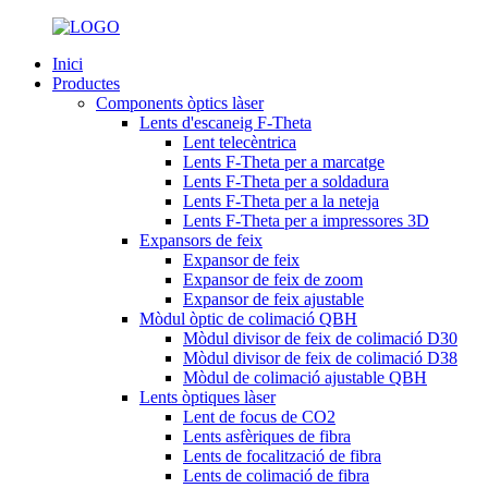
Inici
Productes
Components òptics làser
Lents d'escaneig F-Theta
Lent telecèntrica
Lents F-Theta per a marcatge
Lents F-Theta per a soldadura
Lents F-Theta per a la neteja
Lents F-Theta per a impressores 3D
Expansors de feix
Expansor de feix
Expansor de feix de zoom
Expansor de feix ajustable
Mòdul òptic de colimació QBH
Mòdul divisor de feix de colimació D30
Mòdul divisor de feix de colimació D38
Mòdul de colimació ajustable QBH
Lents òptiques làser
Lent de focus de CO2
Lents asfèriques de fibra
Lents de focalització de fibra
Lents de colimació de fibra