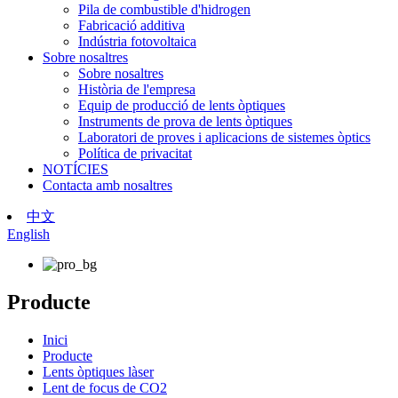
Pila de combustible d'hidrogen
Fabricació additiva
Indústria fotovoltaica
Sobre nosaltres
Sobre nosaltres
Història de l'empresa
Equip de producció de lents òptiques
Instruments de prova de lents òptiques
Laboratori de proves i aplicacions de sistemes òptics
Política de privacitat
NOTÍCIES
Contacta amb nosaltres
中文
English
Producte
Inici
Producte
Lents òptiques làser
Lent de focus de CO2