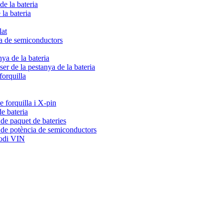
de la bateria
 la bateria
lat
ia de semiconductors
nya de la bateria
er de la pestanya de la bateria
forquilla
 forquilla i X-pin
e bateria
de paquet de bateries
 de potència de semiconductors
codi VIN