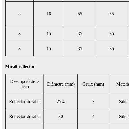
8
16
55
55
8
15
35
35
8
15
35
35
Mirall reflector
Descripció de la
Diàmetre (mm)
Gruix (mm)
Materi
peça
Reflector de silici
25.4
3
Silici
Reflector de silici
30
4
Silici