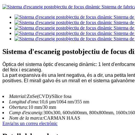
Sistema d'escaneig postobjectiu de focus d
Òptica del sistema òptic d'escaneig dinàmic: 1 lent d'enfocamen
del feix i escaneig.
La part expansiva és una lent negativa, és a dir, una petita le
positives. El mirall galvo és un mirall en el sistema galvanòme
Material:
ZnSe(CVD)/Sílice fosa
Longitud d'ona:
10,6 µm/1064 nm/355 nm
Obertura:
10 mm/30 mm
Camp d'escaneig:
300x300, 600x600mm, 800x800mm, 1600x16
Nom de la marca:
CARMAN HAAS
Envia'ns un correu electrònic