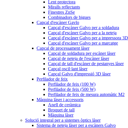
Lent protectora
Miralls reflectants
Finestres ZnSe
Combinadors de bigues
Capçal d'escàner Gavlo
Capçal d'escàner Galvo per a soldadura
Capçal d'escàner Galvo per a la neteja
Capçal d'escàner Galvo per a impressora 3D
Capçal d'escàner Galvo per a marcatge
Capçal de processament làser
Capçal de soldadura per escàner làser
Capçal de neteja de l'escàner làser
Capçal de tall d'escàner de pestanyes làser
Capçal oscil·lant làser
Capçal Galvo d'impressió 3D làser
Perfilador de feix
Perfilador de feix (100 W)
Perfilador de feix (500 W)
Perfilador de feix de mesura automàtic M2
Màquina làser i accessoris
Anell de ceràmica
Broquet de tall
Màquina làser
Solució integral per a sistemes òptics làser
Sistema de neteja làser per a escàners Galvo