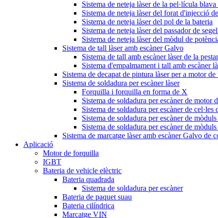
Sistema de neteja làser de la pel·lícula blava 
Sistema de neteja làser del forat d'injecció de
Sistema de neteja làser del pol de la bateria
Sistema de neteja làser del passador de segel
Sistema de neteja làser del mòdul de potènc
Sistema de tall làser amb escàner Galvo
Sistema de tall amb escàner làser de la pesta
Sistema d'empalmament i tall amb escàner làs
Sistema de decapat de pintura làser per a motor de 
Sistema de soldadura per escàner làser
Forquilla i forquilla en forma de X
Sistema de soldadura per escàner de motor de
Sistema de soldadura per escàner de cel·les d
Sistema de soldadura per escàner de mòduls 
Sistema de soldadura per escàner de mòduls
Sistema de marcatge làser amb escàner Galvo de 
Aplicació
Motor de forquilla
IGBT
Bateria de vehicle elèctric
Bateria quadrada
Sistema de soldadura per escàner
Bateria de paquet suau
Bateria cilíndrica
Marcatge VIN