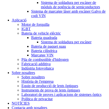
Sistema de soldadura per escàner de
mòduls de potència de semiconductors
Sistema de marcatge làser amb escàner Galvo de
codi VIN
Aplicació
Motor de forquilla
IGBT
Bateria de vehicle elèctric
Bateria quadrada
Sistema de soldadura per escàner
Bateria de paquet suau
Bateria cilíndrica
Marcatge VIN
Pila de combustible d'hidrogen
Fabricació additiva
Indústria fotovoltaica
Sobre nosaltres
Sobre nosaltres
Història de l'empresa
Equip de producció de lents òptiques
Instruments de prova de lents òptiques
Laboratori de proves i aplicacions de sistemes òptics
Política de privacitat
NOTÍCIES
Contacta amb nosaltres