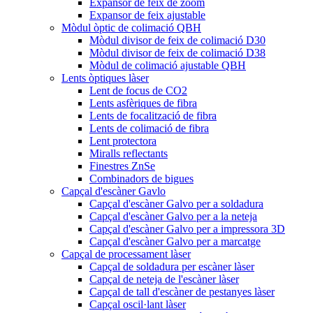
Expansor de feix de zoom
Expansor de feix ajustable
Mòdul òptic de colimació QBH
Mòdul divisor de feix de colimació D30
Mòdul divisor de feix de colimació D38
Mòdul de colimació ajustable QBH
Lents òptiques làser
Lent de focus de CO2
Lents asfèriques de fibra
Lents de focalització de fibra
Lents de colimació de fibra
Lent protectora
Miralls reflectants
Finestres ZnSe
Combinadors de bigues
Capçal d'escàner Gavlo
Capçal d'escàner Galvo per a soldadura
Capçal d'escàner Galvo per a la neteja
Capçal d'escàner Galvo per a impressora 3D
Capçal d'escàner Galvo per a marcatge
Capçal de processament làser
Capçal de soldadura per escàner làser
Capçal de neteja de l'escàner làser
Capçal de tall d'escàner de pestanyes làser
Capçal oscil·lant làser