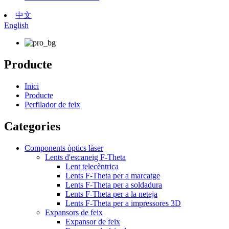
中文
English
Producte
Inici
Producte
Perfilador de feix
Categories
Components òptics làser
Lents d'escaneig F-Theta
Lent telecèntrica
Lents F-Theta per a marcatge
Lents F-Theta per a soldadura
Lents F-Theta per a la neteja
Lents F-Theta per a impressores 3D
Expansors de feix
Expansor de feix