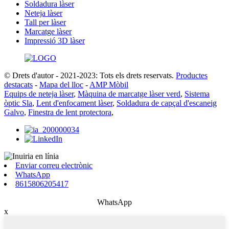
Soldadura làser
Neteja làser
Tall per làser
Marcatge làser
Impressió 3D làser
© Drets d'autor - 2021-2023: Tots els drets reservats.
Productes
destacats
-
Mapa del lloc
-
AMP Mòbil
Equips de neteja làser
,
Màquina de marcatge làser verd
,
Sistema
òptic Sla
,
Lent d'enfocament làser
,
Soldadura de capçal d'escaneig
Galvo
,
Finestra de lent protectora
,
Enviar correu electrònic
WhatsApp
8615806205417
WhatsApp
x