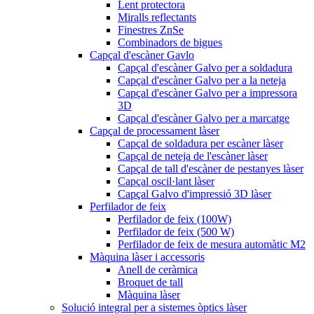
Lent protectora
Miralls reflectants
Finestres ZnSe
Combinadors de bigues
Capçal d'escàner Gavlo
Capçal d'escàner Galvo per a soldadura
Capçal d'escàner Galvo per a la neteja
Capçal d'escàner Galvo per a impressora
3D
Capçal d'escàner Galvo per a marcatge
Capçal de processament làser
Capçal de soldadura per escàner làser
Capçal de neteja de l'escàner làser
Capçal de tall d'escàner de pestanyes làser
Capçal oscil·lant làser
Capçal Galvo d'impressió 3D làser
Perfilador de feix
Perfilador de feix (100W)
Perfilador de feix (500 W)
Perfilador de feix de mesura automàtic M2
Màquina làser i accessoris
Anell de ceràmica
Broquet de tall
Màquina làser
Solució integral per a sistemes òptics làser