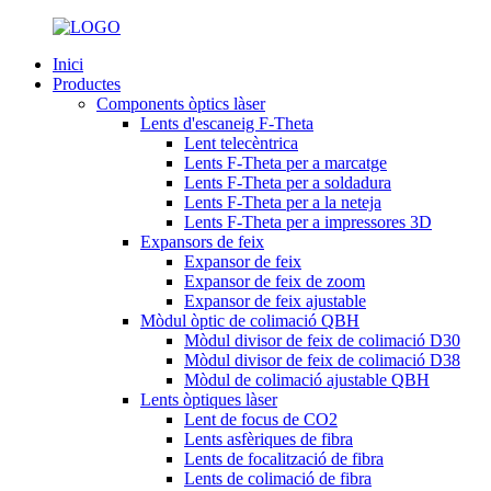
Inici
Productes
Components òptics làser
Lents d'escaneig F-Theta
Lent telecèntrica
Lents F-Theta per a marcatge
Lents F-Theta per a soldadura
Lents F-Theta per a la neteja
Lents F-Theta per a impressores 3D
Expansors de feix
Expansor de feix
Expansor de feix de zoom
Expansor de feix ajustable
Mòdul òptic de colimació QBH
Mòdul divisor de feix de colimació D30
Mòdul divisor de feix de colimació D38
Mòdul de colimació ajustable QBH
Lents òptiques làser
Lent de focus de CO2
Lents asfèriques de fibra
Lents de focalització de fibra
Lents de colimació de fibra