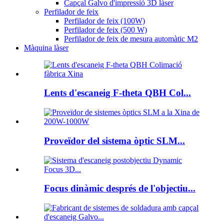
Capçal Galvo d'impressió 3D làser
Perfilador de feix
Perfilador de feix (100W)
Perfilador de feix (500 W)
Perfilador de feix de mesura automàtic M2
Màquina làser
Lents d'escaneig F-theta QBH Col...
Proveïdor del sistema òptic SLM...
Focus dinàmic després de l'objectiu...