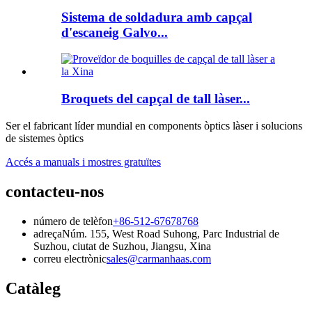
Sistema de soldadura amb capçal
d'escaneig Galvo...
Broquets del capçal de tall làser...
Ser el fabricant líder mundial en components òptics làser i solucions
de sistemes òptics
Accés a manuals i mostres gratuïtes
contacteu-nos
número de telèfon
+86-512-67678768
adreça
Núm. 155, West Road Suhong, Parc Industrial de
Suzhou, ciutat de Suzhou, Jiangsu, Xina
correu electrònic
sales@carmanhaas.com
Catàleg